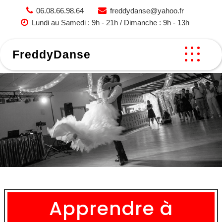
Skip
06.08.66.98.64
freddydanse@yahoo.fr
to
Lundi au Samedi : 9h - 21h / Dimanche : 9h - 13h
content
FreddyDanse
Apprendre à