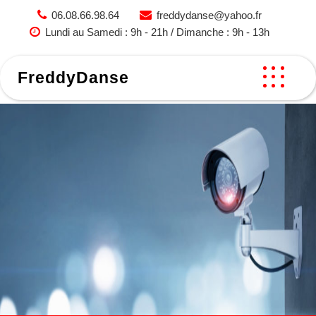
Skip
06.08.66.98.64
freddydanse@yahoo.fr
to
Lundi au Samedi : 9h - 21h / Dimanche : 9h - 13h
content
FreddyDanse