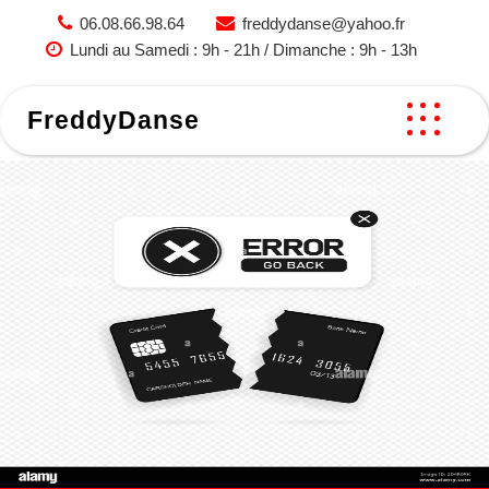
Skip
06.08.66.98.64
freddydanse@yahoo.fr
to
Lundi au Samedi : 9h - 21h / Dimanche : 9h - 13h
content
FreddyDanse