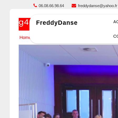
Skip
06.08.66.98.64
freddydanse@yahoo.fr
to
content
g4
A
FreddyDanse
C
Home
g4