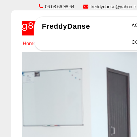
Skip
06.08.66.98.64
freddydanse@yahoo.fr
to
content
g8
A
FreddyDanse
C
Home
g8