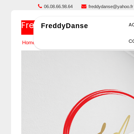
Skip
06.08.66.98.64
freddydanse@yahoo.fr
to
content
Freddy Danse
A
FreddyDanse
C
Home
Freddy Danse