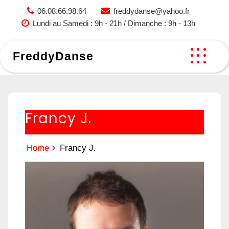
Skip
06.08.66.98.64
freddydanse@yahoo.fr
to
Lundi au Samedi : 9h - 21h / Dimanche : 9h - 13h
content
FreddyDanse
Francy J.
Home
Francy J.