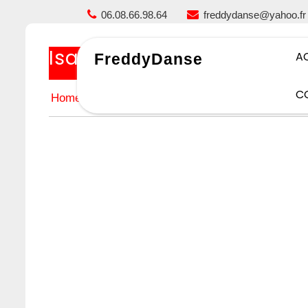
Skip
06.08.66.98.64
freddydanse@yahoo.fr
to
content
Isabelle C.
A
FreddyDanse
C
Home
Isabelle C.