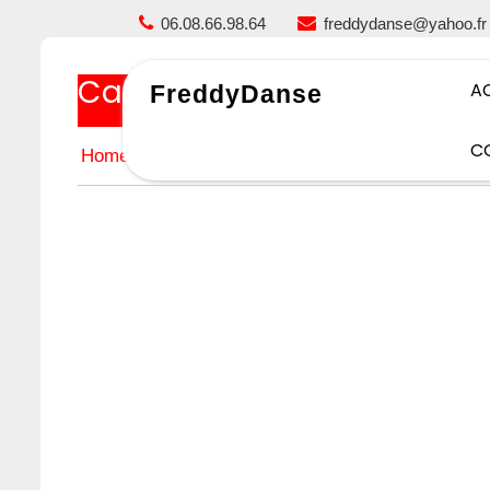
Skip
06.08.66.98.64
freddydanse@yahoo.fr
to
content
Carolanne
A
FreddyDanse
C
Home
Carolanne