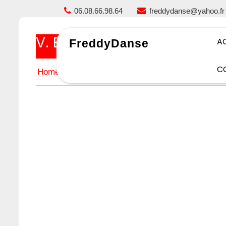
Skip
06.08.66.98.64
freddydanse@yahoo.fr
to
content
V. Barbier
A
FreddyDanse
C
Home
V. Barbier