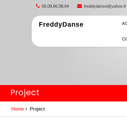
Skip
06.08.66.98.64
freddydanse@yahoo.fr
to
content
A
FreddyDanse
C
Project
Home
Project