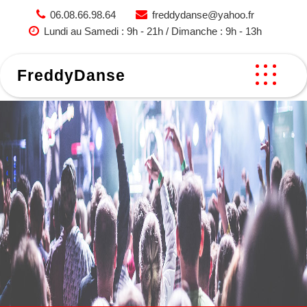
Skip
06.08.66.98.64
freddydanse@yahoo.fr
to
Lundi au Samedi : 9h - 21h / Dimanche : 9h - 13h
content
FreddyDanse