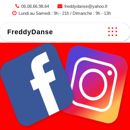
Skip
06.08.66.98.64
freddydanse@yahoo.fr
to
Lundi au Samedi : 9h - 21h / Dimanche : 9h - 13h
content
FreddyDanse