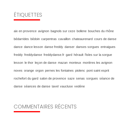
ÉTIQUETTES
aix en provence
avignon
bagnols sur ceze
bollene
bouches du rhône
bédarrides
bédoin
carpentras
cavaillon
chateaurenard
cours de danse
dance
dance lesson
danse freddy
danser
danses sorgues
entraigues
freddy
freddydanse
freddydanse.fr
gard
hérault
l'isles sur la sorgue
lesson
le thor
leçon de danse
mazan
monteux
morières les avignon
noves
orange
orgon
pernes les fontaines
piolenc
pont saint esprit
rochefort du gard
salon de provence
saze
senas
sorgues
séance de
danse
séances de danse
tavel
vaucluse
vedène
COMMENTAIRES RÉCENTS