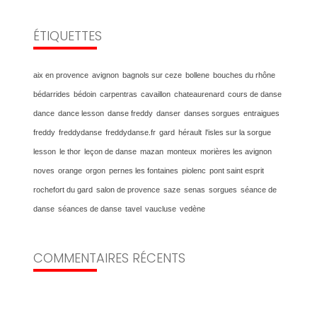
ÉTIQUETTES
aix en provence
avignon
bagnols sur ceze
bollene
bouches du rhône
bédarrides
bédoin
carpentras
cavaillon
chateaurenard
cours de danse
dance
dance lesson
danse freddy
danser
danses sorgues
entraigues
freddy
freddydanse
freddydanse.fr
gard
hérault
l'isles sur la sorgue
lesson
le thor
leçon de danse
mazan
monteux
morières les avignon
noves
orange
orgon
pernes les fontaines
piolenc
pont saint esprit
rochefort du gard
salon de provence
saze
senas
sorgues
séance de
danse
séances de danse
tavel
vaucluse
vedène
COMMENTAIRES RÉCENTS