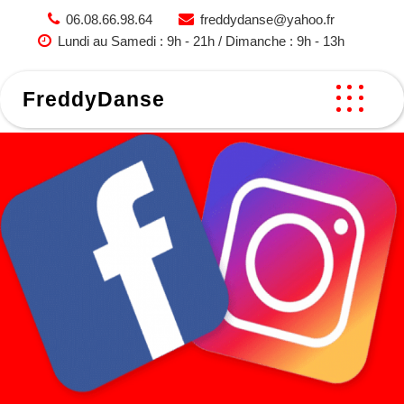
Skip
06.08.66.98.64
freddydanse@yahoo.fr
to
Lundi au Samedi : 9h - 21h / Dimanche : 9h - 13h
content
FreddyDanse