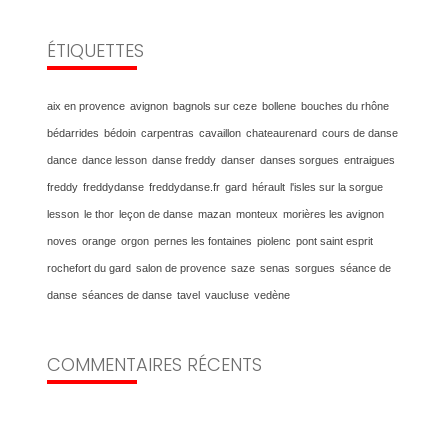
ÉTIQUETTES
aix en provence
avignon
bagnols sur ceze
bollene
bouches du rhône
bédarrides
bédoin
carpentras
cavaillon
chateaurenard
cours de danse
dance
dance lesson
danse freddy
danser
danses sorgues
entraigues
freddy
freddydanse
freddydanse.fr
gard
hérault
l'isles sur la sorgue
lesson
le thor
leçon de danse
mazan
monteux
morières les avignon
noves
orange
orgon
pernes les fontaines
piolenc
pont saint esprit
rochefort du gard
salon de provence
saze
senas
sorgues
séance de
danse
séances de danse
tavel
vaucluse
vedène
COMMENTAIRES RÉCENTS