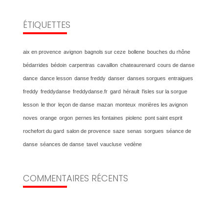
ÉTIQUETTES
aix en provence
avignon
bagnols sur ceze
bollene
bouches du rhône
bédarrides
bédoin
carpentras
cavaillon
chateaurenard
cours de danse
dance
dance lesson
danse freddy
danser
danses sorgues
entraigues
freddy
freddydanse
freddydanse.fr
gard
hérault
l'isles sur la sorgue
lesson
le thor
leçon de danse
mazan
monteux
morières les avignon
noves
orange
orgon
pernes les fontaines
piolenc
pont saint esprit
rochefort du gard
salon de provence
saze
senas
sorgues
séance de
danse
séances de danse
tavel
vaucluse
vedène
COMMENTAIRES RÉCENTS