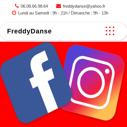
Skip
06.08.66.98.64
freddydanse@yahoo.fr
to
Lundi au Samedi : 9h - 21h / Dimanche : 9h - 13h
content
FreddyDanse