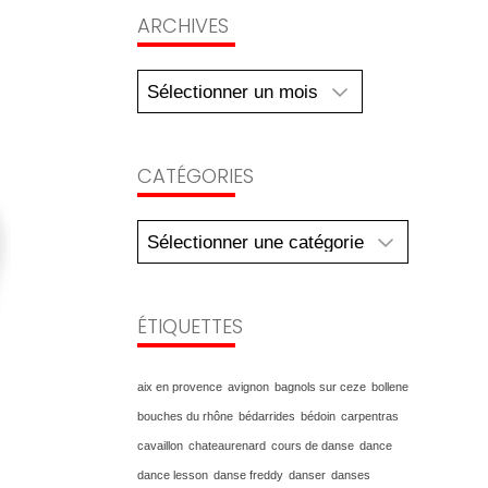
Archives
ARCHIVES
CATÉGORIES
Catégories
ÉTIQUETTES
aix en provence
avignon
bagnols sur ceze
bollene
bouches du rhône
bédarrides
bédoin
carpentras
cavaillon
chateaurenard
cours de danse
dance
dance lesson
danse freddy
danser
danses