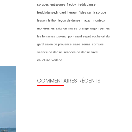
sorgues
entraigues
freddy
freddydanse
freddydanse.fr
gard
hérault
l'isles sur la sorgue
lesson
le thor
leçon de danse
mazan
monteux
morières les avignon
noves
orange
orgon
pernes
les fontaines
piolenc
pont saint esprit
rochefort du
gard
salon de provence
saze
senas
sorgues
séance de danse
séances de danse
tavel
vaucluse
vedène
COMMENTAIRES RÉCENTS