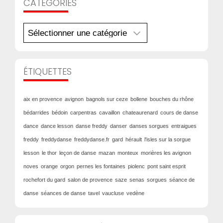
CATÉGORIES
Catégories
ÉTIQUETTES
aix en provence
avignon
bagnols sur ceze
bollene
bouches du rhône
bédarrides
bédoin
carpentras
cavaillon
chateaurenard
cours de danse
dance
dance lesson
danse freddy
danser
danses sorgues
entraigues
freddy
freddydanse
freddydanse.fr
gard
hérault
l'isles sur la sorgue
lesson
le thor
leçon de danse
mazan
monteux
morières les avignon
noves
orange
orgon
pernes les fontaines
piolenc
pont saint esprit
rochefort du gard
salon de provence
saze
senas
sorgues
séance de
danse
séances de danse
tavel
vaucluse
vedène