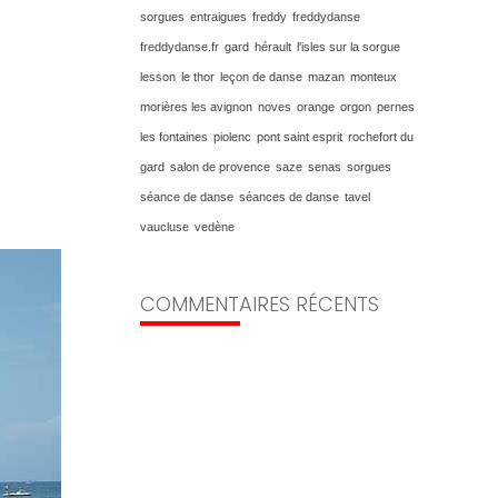
sorgues
entraigues
freddy
freddydanse
freddydanse.fr
gard
hérault
l'isles sur la sorgue
lesson
le thor
leçon de danse
mazan
monteux
morières les avignon
noves
orange
orgon
pernes
les fontaines
piolenc
pont saint esprit
rochefort du
gard
salon de provence
saze
senas
sorgues
séance de danse
séances de danse
tavel
vaucluse
vedène
COMMENTAIRES RÉCENTS