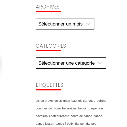
Archives
ARCHIVES
CATÉGORIES
Catégories
ÉTIQUETTES
aix en provence
avignon
bagnols sur ceze
bollene
bouches du rhône
bédarrides
bédoin
carpentras
cavaillon
chateaurenard
cours de danse
dance
dance lesson
danse freddy
danser
danses