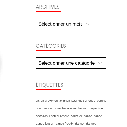
Archives
ARCHIVES
CATÉGORIES
Catégories
ÉTIQUETTES
aix en provence
avignon
bagnols sur ceze
bollene
bouches du rhône
bédarrides
bédoin
carpentras
cavaillon
chateaurenard
cours de danse
dance
dance lesson
danse freddy
danser
danses