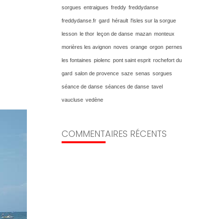
sorgues
entraigues
freddy
freddydanse
freddydanse.fr
gard
hérault
l'isles sur la sorgue
lesson
le thor
leçon de danse
mazan
monteux
morières les avignon
noves
orange
orgon
pernes
les fontaines
piolenc
pont saint esprit
rochefort du
gard
salon de provence
saze
senas
sorgues
séance de danse
séances de danse
tavel
vaucluse
vedène
COMMENTAIRES RÉCENTS