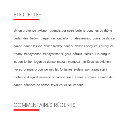
ÉTIQUETTES
aix en provence
avignon
bagnols sur ceze
bollene
bouches du rhône
bédarrides
bédoin
carpentras
cavaillon
chateaurenard
cours de danse
dance
dance lesson
danse freddy
danser
danses sorgues
entraigues
freddy
freddydanse
freddydanse.fr
gard
hérault
l'isles sur la sorgue
lesson
le thor
leçon de danse
mazan
monteux
morières les avignon
noves
orange
orgon
pernes les fontaines
piolenc
pont saint esprit
rochefort du gard
salon de provence
saze
senas
sorgues
séance de
danse
séances de danse
tavel
vaucluse
vedène
COMMENTAIRES RÉCENTS