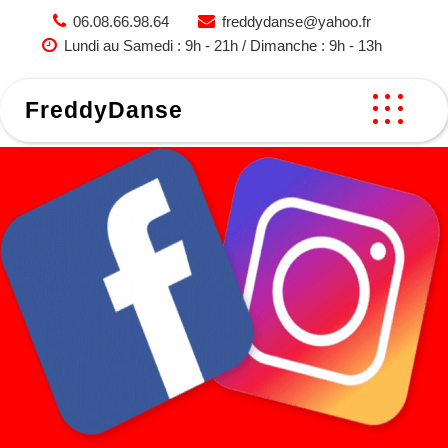
Skip
06.08.66.98.64
freddydanse@yahoo.fr
to
Lundi au Samedi : 9h - 21h / Dimanche : 9h - 13h
content
FreddyDanse