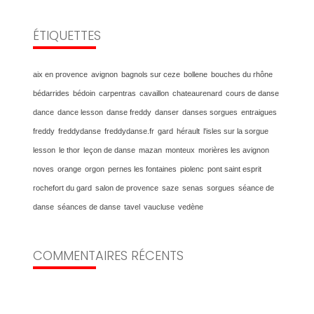
ÉTIQUETTES
aix en provence
avignon
bagnols sur ceze
bollene
bouches du rhône
bédarrides
bédoin
carpentras
cavaillon
chateaurenard
cours de danse
dance
dance lesson
danse freddy
danser
danses sorgues
entraigues
freddy
freddydanse
freddydanse.fr
gard
hérault
l'isles sur la sorgue
lesson
le thor
leçon de danse
mazan
monteux
morières les avignon
noves
orange
orgon
pernes les fontaines
piolenc
pont saint esprit
rochefort du gard
salon de provence
saze
senas
sorgues
séance de
danse
séances de danse
tavel
vaucluse
vedène
COMMENTAIRES RÉCENTS