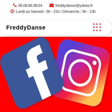
Skip
06.08.66.98.64
freddydanse@yahoo.fr
to
Lundi au Samedi : 9h - 21h / Dimanche : 9h - 13h
content
FreddyDanse