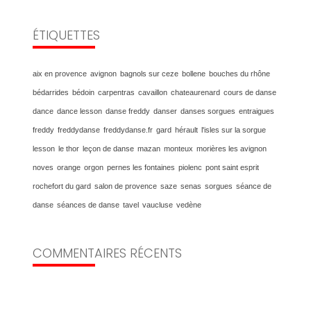
ÉTIQUETTES
aix en provence
avignon
bagnols sur ceze
bollene
bouches du rhône
bédarrides
bédoin
carpentras
cavaillon
chateaurenard
cours de danse
dance
dance lesson
danse freddy
danser
danses sorgues
entraigues
freddy
freddydanse
freddydanse.fr
gard
hérault
l'isles sur la sorgue
lesson
le thor
leçon de danse
mazan
monteux
morières les avignon
noves
orange
orgon
pernes les fontaines
piolenc
pont saint esprit
rochefort du gard
salon de provence
saze
senas
sorgues
séance de
danse
séances de danse
tavel
vaucluse
vedène
COMMENTAIRES RÉCENTS