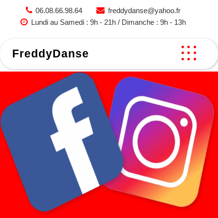
Skip
06.08.66.98.64
freddydanse@yahoo.fr
to
Lundi au Samedi : 9h - 21h / Dimanche : 9h - 13h
content
FreddyDanse