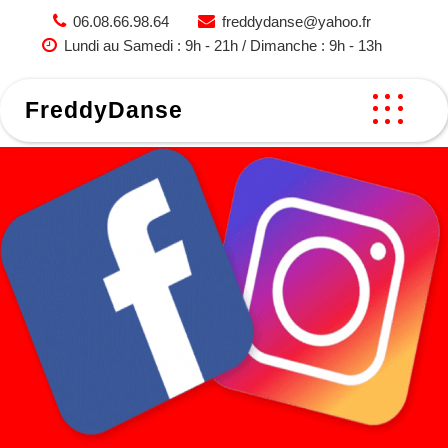
Skip
06.08.66.98.64
freddydanse@yahoo.fr
to
Lundi au Samedi : 9h - 21h / Dimanche : 9h - 13h
content
FreddyDanse