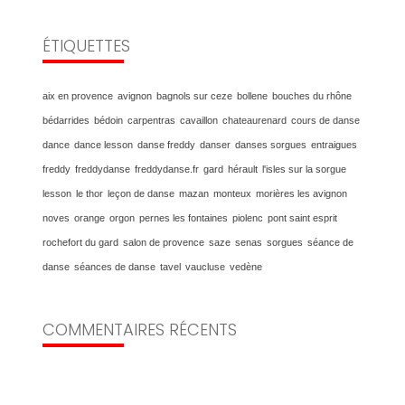
ÉTIQUETTES
aix en provence
avignon
bagnols sur ceze
bollene
bouches du rhône
bédarrides
bédoin
carpentras
cavaillon
chateaurenard
cours de danse
dance
dance lesson
danse freddy
danser
danses sorgues
entraigues
freddy
freddydanse
freddydanse.fr
gard
hérault
l'isles sur la sorgue
lesson
le thor
leçon de danse
mazan
monteux
morières les avignon
noves
orange
orgon
pernes les fontaines
piolenc
pont saint esprit
rochefort du gard
salon de provence
saze
senas
sorgues
séance de
danse
séances de danse
tavel
vaucluse
vedène
COMMENTAIRES RÉCENTS