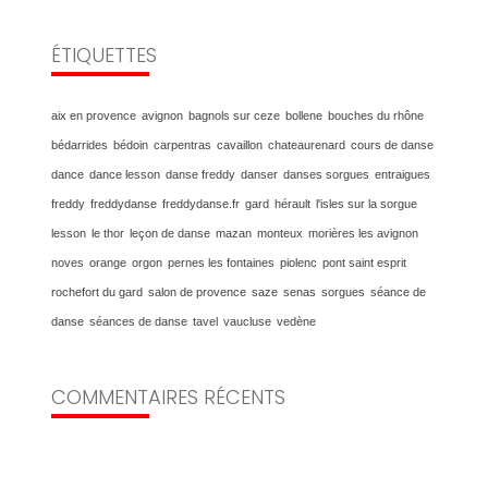
ÉTIQUETTES
aix en provence
avignon
bagnols sur ceze
bollene
bouches du rhône
bédarrides
bédoin
carpentras
cavaillon
chateaurenard
cours de danse
dance
dance lesson
danse freddy
danser
danses sorgues
entraigues
freddy
freddydanse
freddydanse.fr
gard
hérault
l'isles sur la sorgue
lesson
le thor
leçon de danse
mazan
monteux
morières les avignon
noves
orange
orgon
pernes les fontaines
piolenc
pont saint esprit
rochefort du gard
salon de provence
saze
senas
sorgues
séance de
danse
séances de danse
tavel
vaucluse
vedène
COMMENTAIRES RÉCENTS