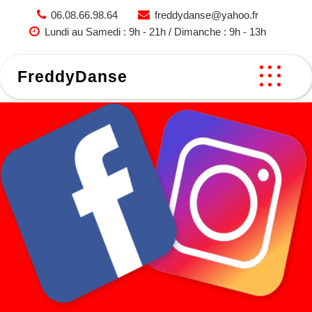
Skip
06.08.66.98.64
freddydanse@yahoo.fr
to
Lundi au Samedi : 9h - 21h / Dimanche : 9h - 13h
content
FreddyDanse