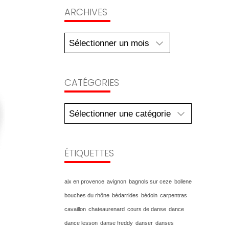
Archives
ARCHIVES
CATÉGORIES
Catégories
ÉTIQUETTES
aix en provence
avignon
bagnols sur ceze
bollene
bouches du rhône
bédarrides
bédoin
carpentras
cavaillon
chateaurenard
cours de danse
dance
dance lesson
danse freddy
danser
danses