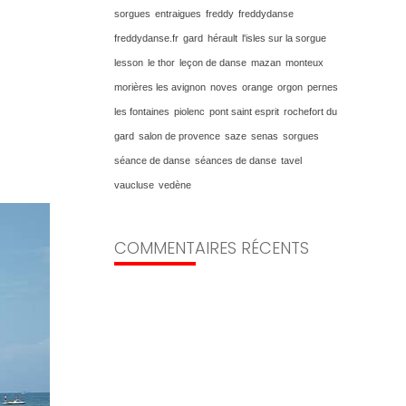
sorgues
entraigues
freddy
freddydanse
freddydanse.fr
gard
hérault
l'isles sur la sorgue
lesson
le thor
leçon de danse
mazan
monteux
morières les avignon
noves
orange
orgon
pernes
les fontaines
piolenc
pont saint esprit
rochefort du
gard
salon de provence
saze
senas
sorgues
séance de danse
séances de danse
tavel
vaucluse
vedène
COMMENTAIRES RÉCENTS