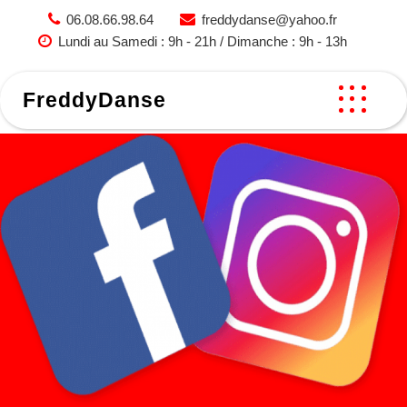
Skip
06.08.66.98.64
freddydanse@yahoo.fr
to
Lundi au Samedi : 9h - 21h / Dimanche : 9h - 13h
content
FreddyDanse