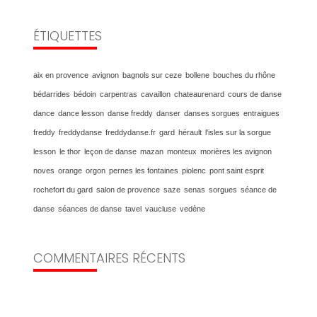
ÉTIQUETTES
aix en provence
avignon
bagnols sur ceze
bollene
bouches du rhône
bédarrides
bédoin
carpentras
cavaillon
chateaurenard
cours de danse
dance
dance lesson
danse freddy
danser
danses sorgues
entraigues
freddy
freddydanse
freddydanse.fr
gard
hérault
l'isles sur la sorgue
lesson
le thor
leçon de danse
mazan
monteux
morières les avignon
noves
orange
orgon
pernes les fontaines
piolenc
pont saint esprit
rochefort du gard
salon de provence
saze
senas
sorgues
séance de
danse
séances de danse
tavel
vaucluse
vedène
COMMENTAIRES RÉCENTS