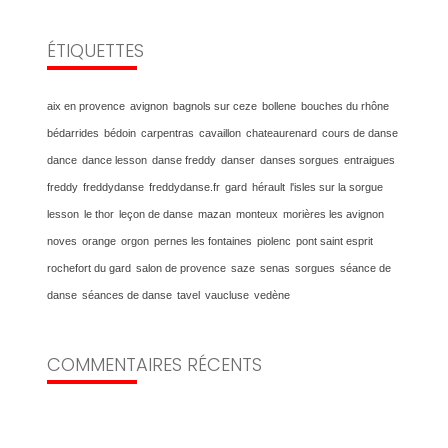
ÉTIQUETTES
aix en provence
avignon
bagnols sur ceze
bollene
bouches du rhône
bédarrides
bédoin
carpentras
cavaillon
chateaurenard
cours de danse
dance
dance lesson
danse freddy
danser
danses sorgues
entraigues
freddy
freddydanse
freddydanse.fr
gard
hérault
l'isles sur la sorgue
lesson
le thor
leçon de danse
mazan
monteux
morières les avignon
noves
orange
orgon
pernes les fontaines
piolenc
pont saint esprit
rochefort du gard
salon de provence
saze
senas
sorgues
séance de
danse
séances de danse
tavel
vaucluse
vedène
COMMENTAIRES RÉCENTS