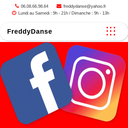
Skip
06.08.66.98.64
freddydanse@yahoo.fr
to
Lundi au Samedi : 9h - 21h / Dimanche : 9h - 13h
content
FreddyDanse