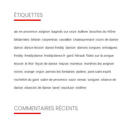
ÉTIQUETTES
aix en provence
avignon
bagnols sur ceze
bollene
bouches du rhône
bédarrides
bédoin
carpentras
cavaillon
chateaurenard
cours de danse
dance
dance lesson
danse freddy
danser
danses sorgues
entraigues
freddy
freddydanse
freddydanse.fr
gard
hérault
l'isles sur la sorgue
lesson
le thor
leçon de danse
mazan
monteux
morières les avignon
noves
orange
orgon
pernes les fontaines
piolenc
pont saint esprit
rochefort du gard
salon de provence
saze
senas
sorgues
séance de
danse
séances de danse
tavel
vaucluse
vedène
COMMENTAIRES RÉCENTS