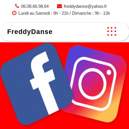
Skip
06.08.66.98.64
freddydanse@yahoo.fr
to
Lundi au Samedi : 9h - 21h / Dimanche : 9h - 13h
content
FreddyDanse