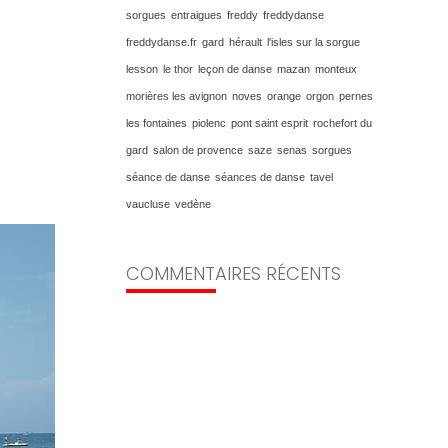
sorgues
entraigues
freddy
freddydanse
freddydanse.fr
gard
hérault
l'isles sur la sorgue
lesson
le thor
leçon de danse
mazan
monteux
morières les avignon
noves
orange
orgon
pernes
les fontaines
piolenc
pont saint esprit
rochefort du
gard
salon de provence
saze
senas
sorgues
séance de danse
séances de danse
tavel
vaucluse
vedène
COMMENTAIRES RÉCENTS