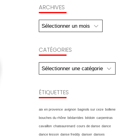
Archives
ARCHIVES
CATÉGORIES
Catégories
ÉTIQUETTES
aix en provence
avignon
bagnols sur ceze
bollene
bouches du rhône
bédarrides
bédoin
carpentras
cavaillon
chateaurenard
cours de danse
dance
dance lesson
danse freddy
danser
danses