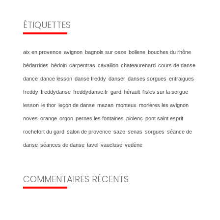
ÉTIQUETTES
aix en provence
avignon
bagnols sur ceze
bollene
bouches du rhône
bédarrides
bédoin
carpentras
cavaillon
chateaurenard
cours de danse
dance
dance lesson
danse freddy
danser
danses sorgues
entraigues
freddy
freddydanse
freddydanse.fr
gard
hérault
l'isles sur la sorgue
lesson
le thor
leçon de danse
mazan
monteux
morières les avignon
noves
orange
orgon
pernes les fontaines
piolenc
pont saint esprit
rochefort du gard
salon de provence
saze
senas
sorgues
séance de
danse
séances de danse
tavel
vaucluse
vedène
COMMENTAIRES RÉCENTS