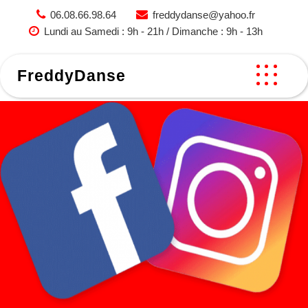
Skip
06.08.66.98.64
freddydanse@yahoo.fr
to
Lundi au Samedi : 9h - 21h / Dimanche : 9h - 13h
content
FreddyDanse