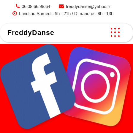
Skip
06.08.66.98.64
freddydanse@yahoo.fr
to
Lundi au Samedi : 9h - 21h / Dimanche : 9h - 13h
content
FreddyDanse