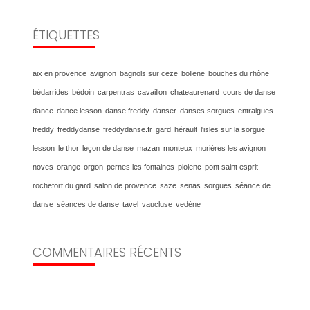
ÉTIQUETTES
aix en provence
avignon
bagnols sur ceze
bollene
bouches du rhône
bédarrides
bédoin
carpentras
cavaillon
chateaurenard
cours de danse
dance
dance lesson
danse freddy
danser
danses sorgues
entraigues
freddy
freddydanse
freddydanse.fr
gard
hérault
l'isles sur la sorgue
lesson
le thor
leçon de danse
mazan
monteux
morières les avignon
noves
orange
orgon
pernes les fontaines
piolenc
pont saint esprit
rochefort du gard
salon de provence
saze
senas
sorgues
séance de
danse
séances de danse
tavel
vaucluse
vedène
COMMENTAIRES RÉCENTS