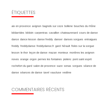
ÉTIQUETTES
aix en provence
avignon
bagnols sur ceze
bollene
bouches du rhône
bédarrides
bédoin
carpentras
cavaillon
chateaurenard
cours de danse
dance
dance lesson
danse freddy
danser
danses sorgues
entraigues
freddy
freddydanse
freddydanse.fr
gard
hérault
l'isles sur la sorgue
lesson
le thor
leçon de danse
mazan
monteux
morières les avignon
noves
orange
orgon
pernes les fontaines
piolenc
pont saint esprit
rochefort du gard
salon de provence
saze
senas
sorgues
séance de
danse
séances de danse
tavel
vaucluse
vedène
COMMENTAIRES RÉCENTS