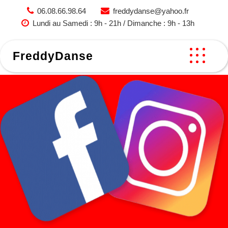
Skip
06.08.66.98.64
freddydanse@yahoo.fr
to
Lundi au Samedi : 9h - 21h / Dimanche : 9h - 13h
content
FreddyDanse