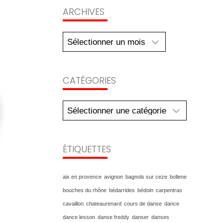
Archives
ARCHIVES
CATÉGORIES
Catégories
ÉTIQUETTES
aix en provence
avignon
bagnols sur ceze
bollene
bouches du rhône
bédarrides
bédoin
carpentras
cavaillon
chateaurenard
cours de danse
dance
dance lesson
danse freddy
danser
danses