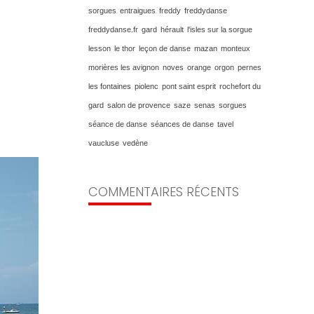
sorgues
entraigues
freddy
freddydanse
freddydanse.fr
gard
hérault
l'isles sur la sorgue
lesson
le thor
leçon de danse
mazan
monteux
morières les avignon
noves
orange
orgon
pernes
les fontaines
piolenc
pont saint esprit
rochefort du
gard
salon de provence
saze
senas
sorgues
séance de danse
séances de danse
tavel
vaucluse
vedène
COMMENTAIRES RÉCENTS