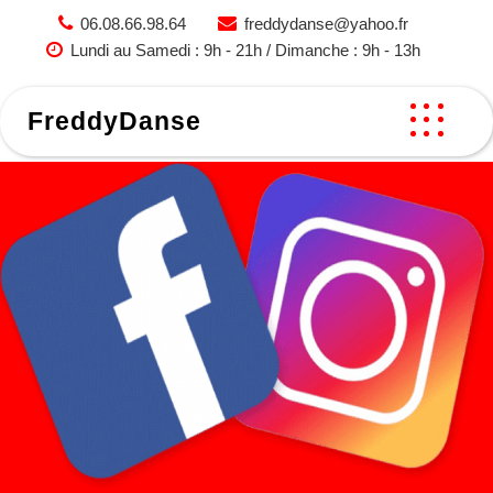
Skip
06.08.66.98.64
freddydanse@yahoo.fr
to
Lundi au Samedi : 9h - 21h / Dimanche : 9h - 13h
content
FreddyDanse