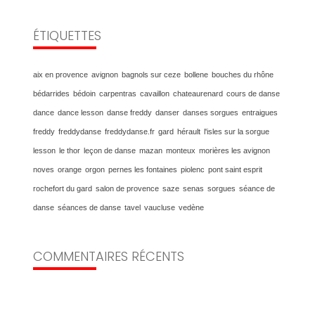
ÉTIQUETTES
aix en provence
avignon
bagnols sur ceze
bollene
bouches du rhône
bédarrides
bédoin
carpentras
cavaillon
chateaurenard
cours de danse
dance
dance lesson
danse freddy
danser
danses sorgues
entraigues
freddy
freddydanse
freddydanse.fr
gard
hérault
l'isles sur la sorgue
lesson
le thor
leçon de danse
mazan
monteux
morières les avignon
noves
orange
orgon
pernes les fontaines
piolenc
pont saint esprit
rochefort du gard
salon de provence
saze
senas
sorgues
séance de
danse
séances de danse
tavel
vaucluse
vedène
COMMENTAIRES RÉCENTS