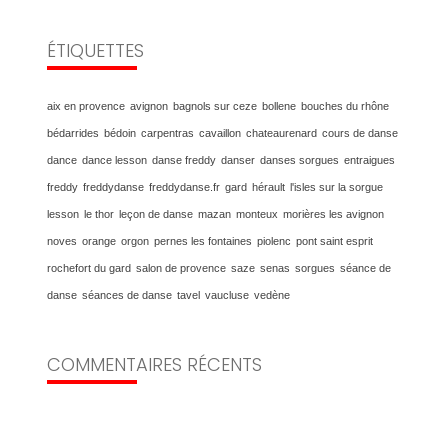
ÉTIQUETTES
aix en provence
avignon
bagnols sur ceze
bollene
bouches du rhône
bédarrides
bédoin
carpentras
cavaillon
chateaurenard
cours de danse
dance
dance lesson
danse freddy
danser
danses sorgues
entraigues
freddy
freddydanse
freddydanse.fr
gard
hérault
l'isles sur la sorgue
lesson
le thor
leçon de danse
mazan
monteux
morières les avignon
noves
orange
orgon
pernes les fontaines
piolenc
pont saint esprit
rochefort du gard
salon de provence
saze
senas
sorgues
séance de
danse
séances de danse
tavel
vaucluse
vedène
COMMENTAIRES RÉCENTS