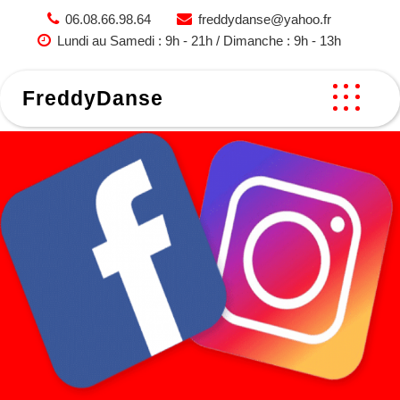
Skip
06.08.66.98.64
freddydanse@yahoo.fr
to
Lundi au Samedi : 9h - 21h / Dimanche : 9h - 13h
content
FreddyDanse