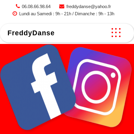
Skip
06.08.66.98.64
freddydanse@yahoo.fr
to
Lundi au Samedi : 9h - 21h / Dimanche : 9h - 13h
content
FreddyDanse