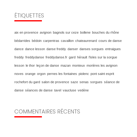
ÉTIQUETTES
aix en provence
avignon
bagnols sur ceze
bollene
bouches du rhône
bédarrides
bédoin
carpentras
cavaillon
chateaurenard
cours de danse
dance
dance lesson
danse freddy
danser
danses sorgues
entraigues
freddy
freddydanse
freddydanse.fr
gard
hérault
l'isles sur la sorgue
lesson
le thor
leçon de danse
mazan
monteux
morières les avignon
noves
orange
orgon
pernes les fontaines
piolenc
pont saint esprit
rochefort du gard
salon de provence
saze
senas
sorgues
séance de
danse
séances de danse
tavel
vaucluse
vedène
COMMENTAIRES RÉCENTS