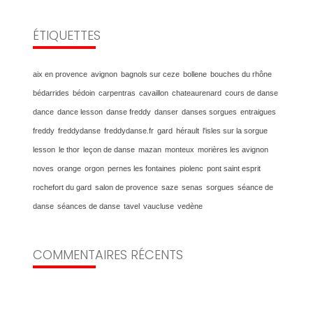
ÉTIQUETTES
aix en provence
avignon
bagnols sur ceze
bollene
bouches du rhône
bédarrides
bédoin
carpentras
cavaillon
chateaurenard
cours de danse
dance
dance lesson
danse freddy
danser
danses sorgues
entraigues
freddy
freddydanse
freddydanse.fr
gard
hérault
l'isles sur la sorgue
lesson
le thor
leçon de danse
mazan
monteux
morières les avignon
noves
orange
orgon
pernes les fontaines
piolenc
pont saint esprit
rochefort du gard
salon de provence
saze
senas
sorgues
séance de
danse
séances de danse
tavel
vaucluse
vedène
COMMENTAIRES RÉCENTS