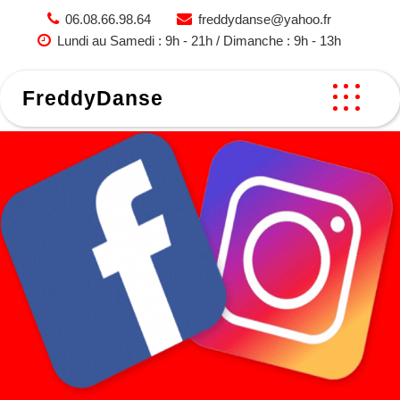
Skip
06.08.66.98.64
freddydanse@yahoo.fr
to
Lundi au Samedi : 9h - 21h / Dimanche : 9h - 13h
content
FreddyDanse