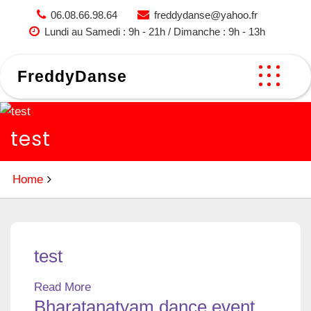
Skip
06.08.66.98.64
freddydanse@yahoo.fr
to
Lundi au Samedi : 9h - 21h / Dimanche : 9h - 13h
content
FreddyDanse
test
Home
test
Read More
Bharatanatyam dance event