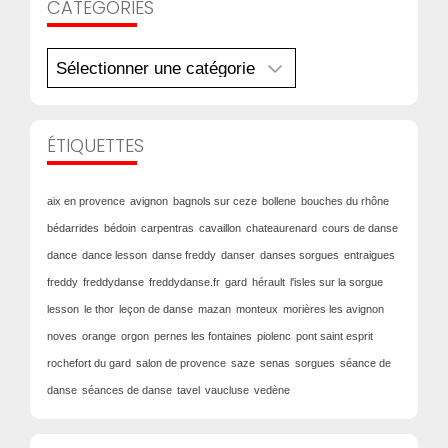
CATÉGORIES
Catégories
ÉTIQUETTES
aix en provence
avignon
bagnols sur ceze
bollene
bouches du rhône
bédarrides
bédoin
carpentras
cavaillon
chateaurenard
cours de danse
dance
dance lesson
danse freddy
danser
danses sorgues
entraigues
freddy
freddydanse
freddydanse.fr
gard
hérault
l'isles sur la sorgue
lesson
le thor
leçon de danse
mazan
monteux
morières les avignon
noves
orange
orgon
pernes les fontaines
piolenc
pont saint esprit
rochefort du gard
salon de provence
saze
senas
sorgues
séance de
danse
séances de danse
tavel
vaucluse
vedène